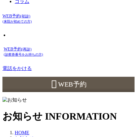
コラム
WEB予約
(初診)
(来院が初めての方)
WEB予約
(再診)
(診察券番号をお持ちの方)
電話をかける
(初診)
WEB予約
(再診)
お知らせ
INFORMATION
HOME