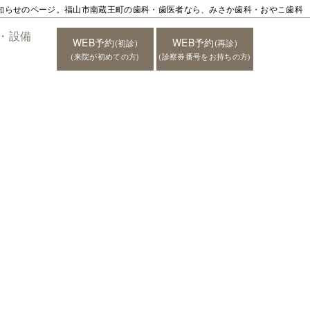
知らせのページ。福山市南蔵王町の歯科・歯医者なら、みさか歯科・おやこ歯科
・設備
WEB予約
WEB予約
(初診)
(再診)
(来院が初めての方)
(診察券番号をお持ちの方)