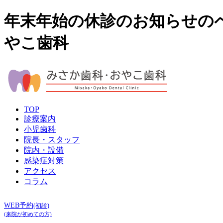
年末年始の休診のお知らせの
やこ歯科
TOP
診療案内
小児歯科
院長・スタッフ
院内・設備
感染症対策
アクセス
コラム
WEB予約
(初診)
(来院が初めての方)