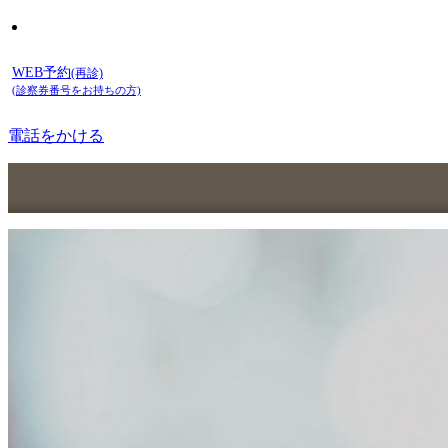
WEB予約
(再診)
(診察券番号をお持ちの方)
電話をかける
(初診)
(再診)